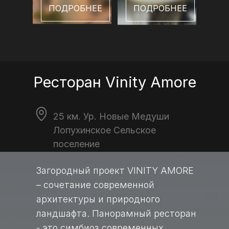
ПОДРОБНЕЕ
ПОДРОБНЕЕ
Ресторан Vinity Amore
25 км. Ур. Новые Медуши
Лопухинское Сельское
поселение
Загородный проект VINITY AMORE
– сочетание современной
архитектуры и природного
ландшафта. Панорамный ресторан
- это cимбиоз современных