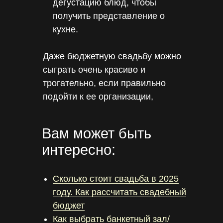
дегустацию блюд, чтобы
получить представление о
кухне.
Даже бюджетную свадьбу можно
сыграть очень красиво и
трогательно, если правильно
подойти к ее организации,
спланировать торжество заранее
,
с умом подойти к
выбору
Вам может быть
подрядчиков
и площадки для
интересно:
проведения торжества.
Сколько стоит свадьба в 2025
году. Как рассчитать свадебный
бюджет
Как выбрать банкетный зал/