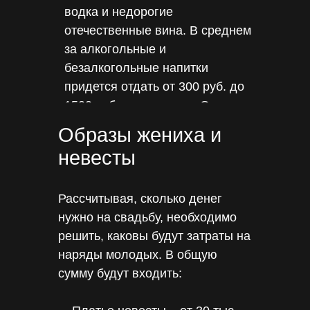
водка и недорогие
отечественные вина. В среднем
за алкогольные и
безалкогольные напитки
придется отдать от 300 руб. до
1500 руб. на человека. Отдельно
стоит посчитать и стоимость
Образы жениха и
торта, который готовят на заказ
невесты
– от 10 000 руб.
Рассчитывая, сколько денег
нужно на свадьбу, необходимо
решить, каковы будут затраты на
наряды молодых. В общую
сумму будут входить: