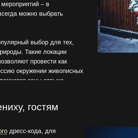
х мероприятий – в
всегда можно выбрать
опулярный выбор для тех,
природы. Такие локации
озволяют провести как
ессию окружении живописных
лагаются зоны отдыха,
е банкетные залы, поэтому
невного празднования.
ениху, гостям
ого
дресс-кода, для