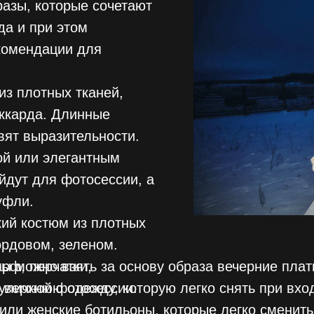
азы, которые сочетают
да и при этом
комендации для
из плотных тканей,
аккарда. Длинные
вят выразительности.
ой или элегантным
йдут для фотосессии, а
уфли.
ий костюм из плотных
ордовом, зеленом.
рф, перчатки,
ы можно взять за основу образа вечерние плат
 уличной фотосессии.
верхнюю одежду, которую легко снять при вход
 или женские ботильоны, которые легко сменить