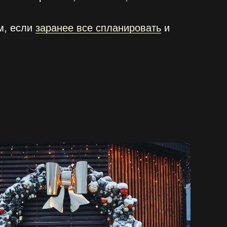
м, если
заранее все спланировать
и