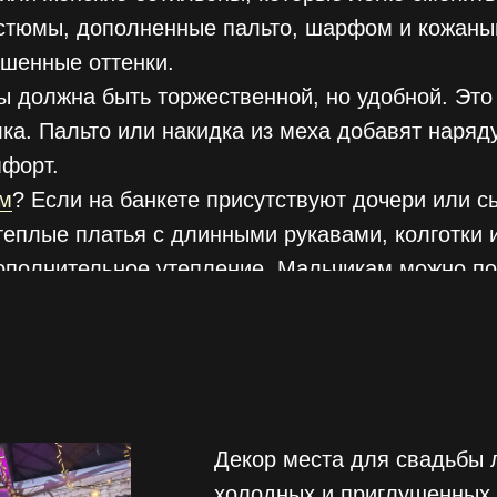
стюмы, дополненные пальто, шарфом и кожаным
ушенные оттенки.
 должна быть торжественной, но удобной. Это 
ка. Пальто или накидка из меха добавят наряд
мфорт.
м
? Если на банкете присутствуют дочери или 
 теплые платья с длинными рукавами, колготки 
ополнительное утепление. Мальчикам можно по
ым кардиганом или пиджаком.
Декор места для свадьбы л
холодных и приглушенных 