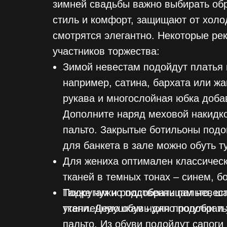
зимней свадьбы важно выбирать обр
стиль и комфорт, защищают от холо
смотрятся элегантно. Некоторые ре
участников торжества:
Зимой невестам подойдут платья 
например, сатина, бархата или ж
рукава и многослойная юбка доба
Дополните наряд меховой накидк
пальто. Закрытые ботильоны подо
для банкета в зале можно обуть т
Для жениха оптимален классическ
тканей в темных тонах – синем, б
Также нужно подобрать пальто, ша
Подругам и родственницам невест
утепленную обувь для прогулки и
ткани. Девушкам нужно подобрать 
пальто. Из обуви подойдут сапоги