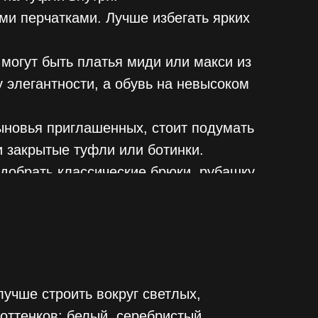
и перчатками. Лучше избегать ярких
могут быть платья миди или макси из
у элегантности, а обувь на невысоком
сыновья приглашенных, стоит подумать
и закрытые туфли или ботинки.
добрать классические брюки, рубашку
учше строить вокруг светлых,
оттенков: белый, серебристый,