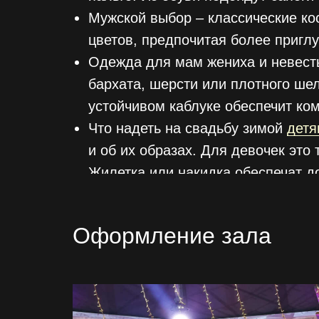
Мужской выбор – классические ко
цветов, предпочитая более пригл
Одежда для мам жениха и невесты
бархата, шерсти или плотного шел
устойчивом каблуке обеспечит ко
Что надеть на свадьбу зимой
детя
и об их образах. Для девочек это
Жилетка или накидка обеспечат д
и жилет, дополнив образ шерстян
Оформление зала